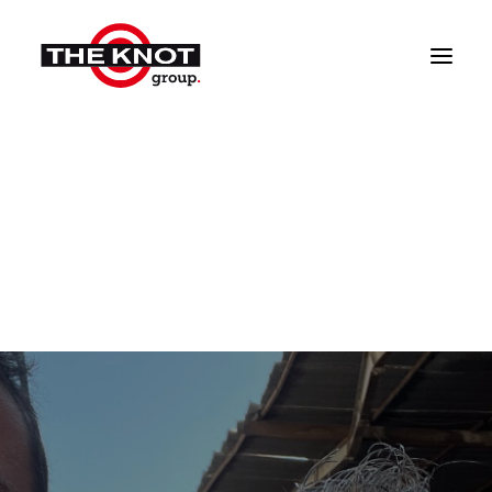
HOME
ÜBER UNS
CONSULTING
RECYCLING
NACHHALTIGKEIT
ENERGIESPEICHER
NETZWERK
SYSTEM-PARTNER